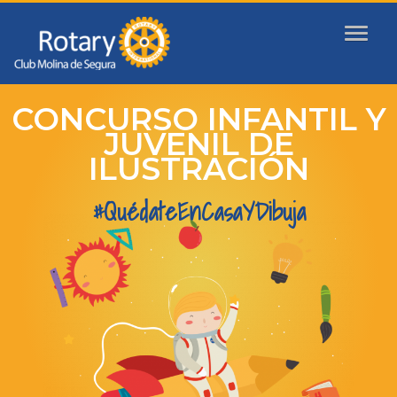
CONCURSO INFANTIL Y
JUVENIL DE
ILUSTRACIÓN
#QuédateEnCasaYDibuja