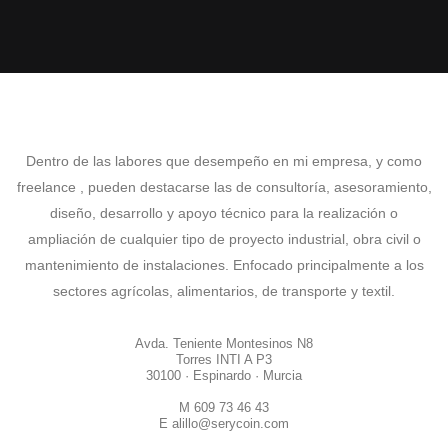
Dentro de las labores que desempeño en mi empresa, y como
freelance , pueden destacarse las de consultoría, asesoramiento,
diseño, desarrollo y apoyo técnico para la realización o
ampliación de cualquier tipo de proyecto industrial, obra civil o
mantenimiento de instalaciones. Enfocado principalmente a los
sectores agrícolas, alimentarios, de transporte y textil.
Avda. Teniente Montesinos N8
Torres INTI A P3
30100 · Espinardo · Murcia
M 609 73 46 43
E alillo@serycoin.com